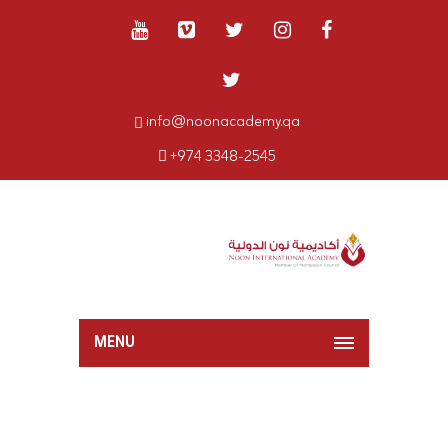
info@noonacademy.qa
+974 3348-2545
MENU